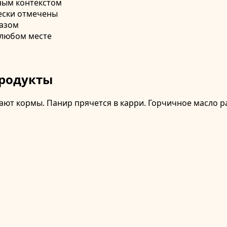
ным контекстом
ески отмечены
казом
 любом месте
Продукты
щают кормы. Панир прячется в карри. Горчичное масло р