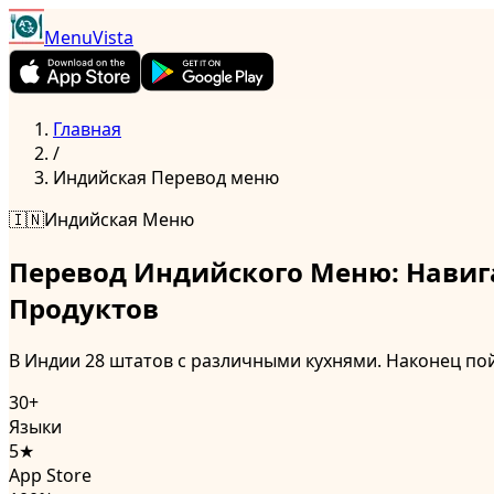
MenuVista
Главная
/
Индийская
Перевод меню
🇮🇳
Индийская
Меню
Перевод Индийского Меню: Навиг
Продуктов
В Индии 28 штатов с различными кухнями. Наконец по
30+
Языки
5★
App Store