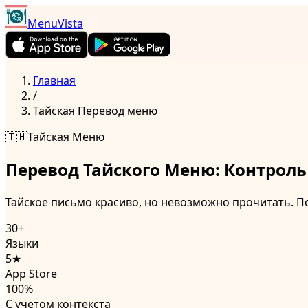
MenuVista
Главная
/
Тайская
Перевод меню
🇹🇭
Тайская
Меню
Перевод Тайского Меню: Контрол
Тайское письмо красиво, но невозможно прочитать. П
30+
Языки
5★
App Store
100%
С учетом контекста