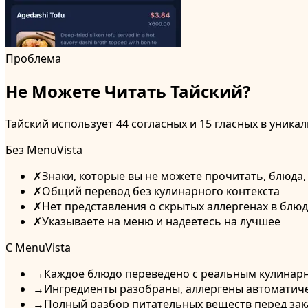
Проблема
Не Можете Читать Тайский?
Тайский использует 44 согласных и 15 гласных в уника
Без MenuVista
✗
Знаки, которые вы не можете прочитать, блюда
✗
Общий перевод без кулинарного контекста
✗
Нет представления о скрытых аллергенах в блю
✗
Указываете на меню и надеетесь на лучшее
С MenuVista
→
Каждое блюдо переведено с реальным кулинар
→
Ингредиенты разобраны, аллергены автоматич
→
Полный разбор питательных веществ перед за