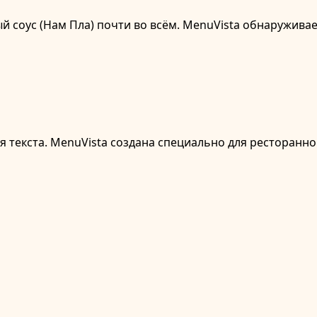
ый соус (Нам Пла) почти во всём. MenuVista обнаруживае
текста. MenuVista создана специально для ресторанног