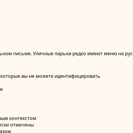
льном письме. Уличные ларьки редко имеют меню на русс
, которые вы не можете идентифицировать
де
ным контекстом
ески отмечены
казом